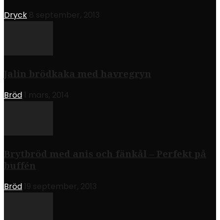
Dryck
8 september, 2013
Jalin brödkaka med havregryn
Bröd
1 mars, 2014
Brytbröd med anis och fänkål – Perfekt på
buffén
Bröd
19 september, 2013