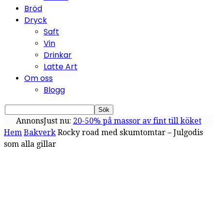
Bröd
Dryck
Saft
Vin
Drinkar
Latte Art
Om oss
Blogg
Annons
Just nu:
20-50% på massor av fint till köket
Hem
Bakverk
Rocky road med skumtomtar – Julgodis
som alla gillar