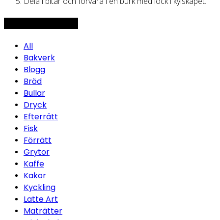
Dela i bitar och förvara i en burk med lock i kylskåpet.
Topp 5 - Mest läst
All
Bakverk
Blogg
Bröd
Bullar
Dryck
Efterrätt
Fisk
Förrätt
Grytor
Kaffe
Kakor
Kyckling
Latte Art
Maträtter