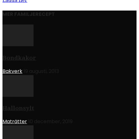
Ladda fler
MER FAMILJERECEPT
Bondkakor
Bakverk
19 augusti, 2013
Hallonsylt
Maträtter
10 december, 2019