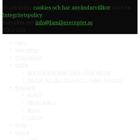
Vi använder
cookies och har användarvillkor
samt en
Integritetspolicy
.
Kontakta oss:
info@familjereceptet.se
FÖLJ OSS
Hem
Maträtter
Efterrätter
Kaffe
Rosta kaffe själv i ugn – Gör så här
Så här gör du Latte Art – Video tutorial
Bakverk
Kakor
Mjuka kakor
Bullar
Tårtor
Bröd
Dryck