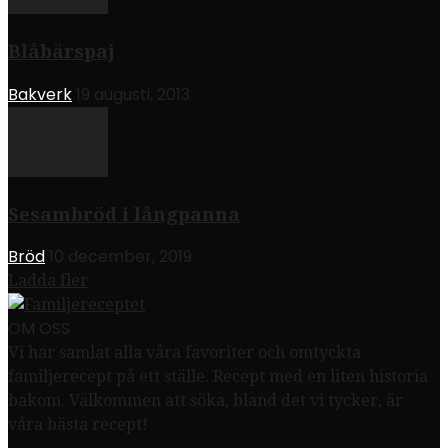
Blåbärspaj
Bakverk
19 augusti, 2013
Sesambröd i långpanna
Bröd
10 december, 2019
Ladda fler
OM OSS
Vi har samlat alla våra favoriter och omtyckta
familjerecept på ett ställe. Recept med en liten historia
bakom. Välkommen att söka, bland det vi tycker, är
våra bästa recept!