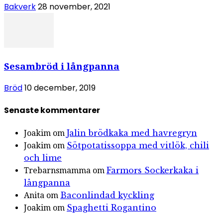
Bakverk
28 november, 2021
Sesambröd i långpanna
Bröd
10 december, 2019
Senaste kommentarer
Jalin brödkaka med havregryn
Joakim
om
Sötpotatissoppa med vitlök, chili
Joakim
om
och lime
Farmors Sockerkaka i
Trebarnsmamma
om
långpanna
Baconlindad kyckling
Anita
om
Spaghetti Rogantino
Joakim
om