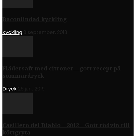
Baconlindad kyckling
Kyckling
8 september, 2013
Flädersaft med citroner – gott recept på
sommardryck
Dryck
26 juni, 2019
Casillero del Diablo – 2012 – Gott rödvin till
köttgryta