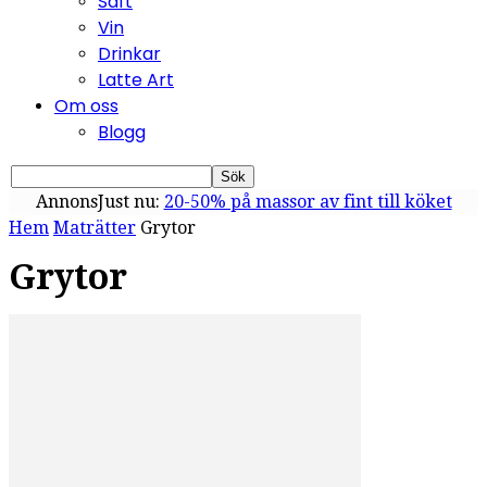
Saft
Vin
Drinkar
Latte Art
Om oss
Blogg
Annons
Just nu:
20-50% på massor av fint till köket
Hem
Maträtter
Grytor
Grytor