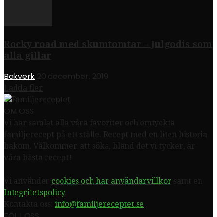
Rocky road med skumtomtar – Julgodis som
alla gillar
Bakverk
20 december, 2019
Ladda fler
OM OSS
Vi har samlat alla våra favoriter och omtyckta
familjerecept på ett ställe. Recept med en liten historia
bakom. Välkommen att söka, bland det vi tycker, är
våra bästa recept!
Vi använder
cookies och har användarvillkor
samt en
Integritetspolicy
.
Kontakta oss:
info@familjereceptet.se
FÖLJ OSS