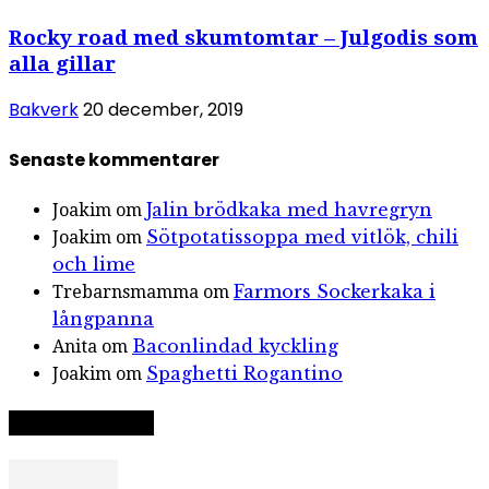
Rocky road med skumtomtar – Julgodis som
alla gillar
Bakverk
20 december, 2019
Senaste kommentarer
Jalin brödkaka med havregryn
Joakim
om
Sötpotatissoppa med vitlök, chili
Joakim
om
och lime
Farmors Sockerkaka i
Trebarnsmamma
om
långpanna
Baconlindad kyckling
Anita
om
Spaghetti Rogantino
Joakim
om
Slumpat recept