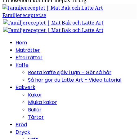
Ett lösenord kommer mejlas till dig.
Familjereceptet.se
Hem
Maträtter
Efterrätter
Kaffe
Rosta kaffe själv i ugn – Gör så här
Så här gör du Latte Art – Video tutorial
Bakverk
Kakor
Mjuka kakor
Bullar
Tårtor
Bröd
Dryck