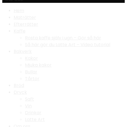
Hem
Maträtter
Efterrätter
Kaffe
Rosta kaffe själv i ugn – Gör så här
Så här gör du Latte Art – Video tutorial
Bakverk
Kakor
Mjuka kakor
Bullar
Tårtor
Bröd
Dryck
Saft
Vin
Drinkar
Latte Art
Om oss