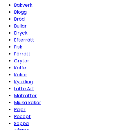
Bakverk
Blogg
Bröd
Bullar
Dryck
Efterrätt
Fisk
Förrätt
Grytor
Kaffe
Kakor
Kyckling
Latte Art
Maträtter
Mjuka kakor
Pajer
Recept
Soppa