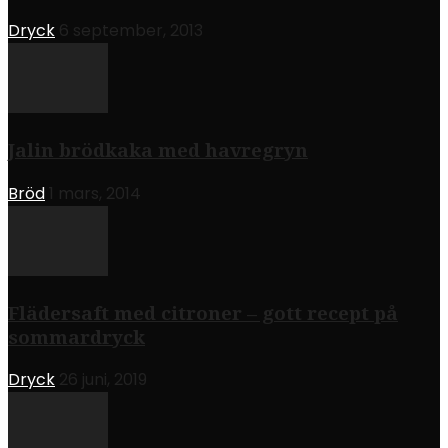
Dryck
6 september, 2013
Jalin brödkaka med havregryn
Bröd
1 mars, 2014
Flädersaft med citroner – gott recept på
sommardryck
Dryck
26 juni, 2019