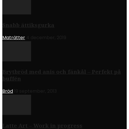
Snabb ättiksgurka
Maträtter
4 december, 2019
Brytbröd med anis och fänkål – Perfekt på
buffén
Bröd
19 september, 2013
Latte Art – Work in progress