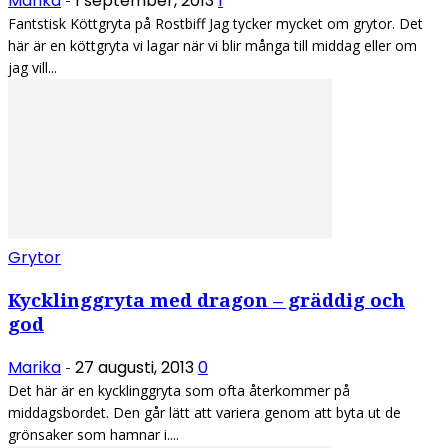
Marika
1 september, 2013
1
-
Fantstisk Köttgryta på Rostbiff Jag tycker mycket om grytor. Det
här är en köttgryta vi lagar när vi blir många till middag eller om
jag vill...
Grytor
Kycklinggryta med dragon – gräddig och
god
Marika
27 augusti, 2013
0
-
Det här är en kycklinggryta som ofta återkommer på
middagsbordet. Den går lätt att variera genom att byta ut de
grönsaker som hamnar i....