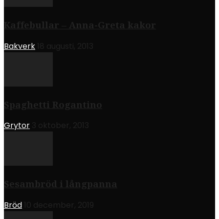
Kaffebullar – Anna-Greta kakor
Bakverk
18 augusti, 2013
Spaghetti Rogantino
Grytor
3 oktober, 2013
Sesambröd i långpanna
Bröd
10 december, 2019