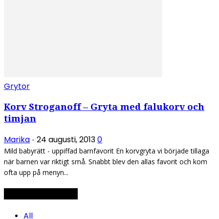
Grytor
Korv Stroganoff – Gryta med falukorv och
timjan
Marika
24 augusti, 2013
0
-
Mild babyrätt - uppiffad barnfavorit En korvgryta vi började tillaga
när barnen var riktigt små. Snabbt blev den allas favorit och kom
ofta upp på menyn...
Topp 5 - Mest läst
All