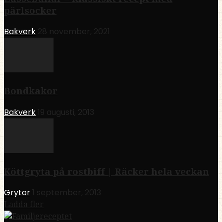
pärlsocker
Bakverk
28 november, 2021
Bondkakor
Bakverk
19 augusti, 2013
Köttgryta på rostbiff | Räcker hela veckan
Grytor
1 september, 2013
Ladda fler