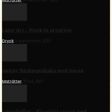
Maträtter
31 december, 2021
Latte Art – Work in progress
Dryck
6 september, 2013
Anitas fläskpannkaka med bacon
Maträtter
30 juli, 2017
Lussebullar – Klassiskt recept med