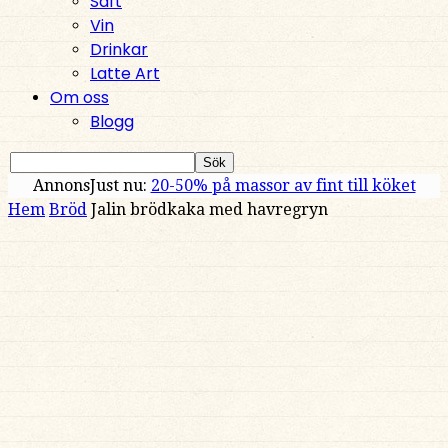
Saft
Vin
Drinkar
Latte Art
Om oss
Blogg
Annons
Just nu:
20-50% på massor av fint till köket
Hem
Bröd
Jalin brödkaka med havregryn