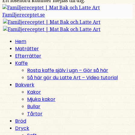
Ett lösenord kommer mejlas till dig.
Familjereceptet.se
Hem
Maträtter
Efterrätter
Kaffe
Rosta kaffe själv i ugn – Gör så här
Så här gör du Latte Art – Video tutorial
Bakverk
Kakor
Mjuka kakor
Bullar
Tårtor
Bröd
Dryck