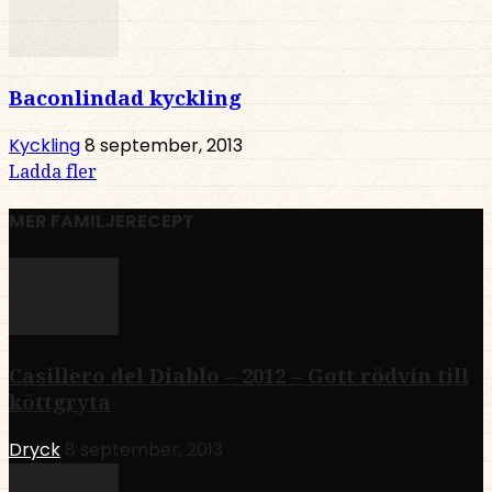
Baconlindad kyckling
Kyckling
8 september, 2013
Ladda fler
MER FAMILJERECEPT
Casillero del Diablo – 2012 – Gott rödvin till
köttgryta
Dryck
8 september, 2013