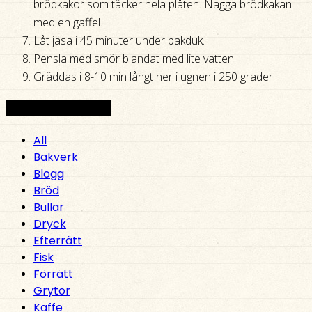
brödkakor som täcker hela plåten. Nagga brödkakan
med en gaffel.
Låt jäsa i 45 minuter under bakduk.
Pensla med smör blandat med lite vatten.
Gräddas i 8-10 min långt ner i ugnen i 250 grader.
Topp 5 - Mest läst
All
Bakverk
Blogg
Bröd
Bullar
Dryck
Efterrätt
Fisk
Förrätt
Grytor
Kaffe