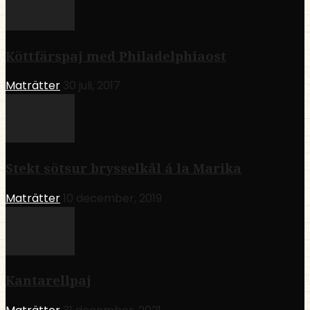
Köttfärspaj med Philadelphiaost
Maträtter
30 juli, 2017
Stekt sötsur brysselkål á la Marika
Maträtter
10 december, 2019
Kantarellpaj