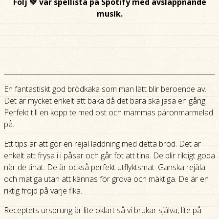
Följ 💚 vår spellista på Spotify med avslappnande
musik.
En fantastiskt god brödkaka som man lätt blir beroende av.
Det är mycket enkelt att baka då det bara ska jäsa en gång.
Perfekt till en kopp te med ost och mammas päronmarmelad
på.
Ett tips är att gör en rejäl laddning med detta bröd. Det är
enkelt att frysa i i påsar och går fot att tina. De blir riktigt goda
när de tinat. De är också perfekt utflyktsmat. Ganska rejäla
och matiga utan att kännas för grova och mäktiga. De är en
riktig fröjd på varje fika.
Receptets ursprung är lite oklart så vi brukar själva, lite på