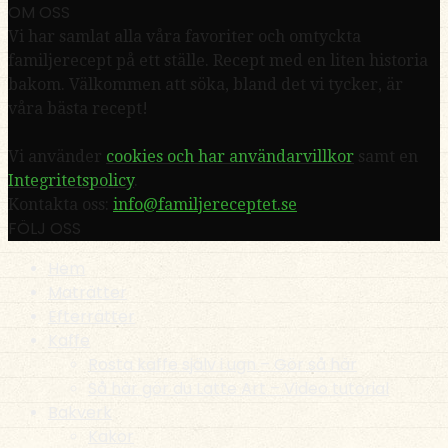
OM OSS
Vi har samlat alla våra favoriter och omtyckta
familjerecept på ett ställe. Recept med en liten historia
bakom. Välkommen att söka, bland det vi tycker, är
våra bästa recept!
Vi använder
cookies och har användarvillkor
samt en
Integritetspolicy
.
Kontakta oss:
info@familjereceptet.se
FÖLJ OSS
Hem
Maträtter
Efterrätter
Kaffe
Rosta kaffe själv i ugn – Gör så här
Så här gör du Latte Art – Video tutorial
Bakverk
Kakor