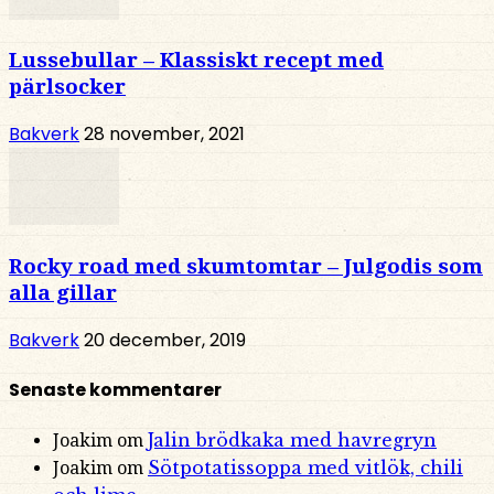
Lussebullar – Klassiskt recept med
pärlsocker
Bakverk
28 november, 2021
Rocky road med skumtomtar – Julgodis som
alla gillar
Bakverk
20 december, 2019
Senaste kommentarer
Jalin brödkaka med havregryn
Joakim
om
Sötpotatissoppa med vitlök, chili
Joakim
om