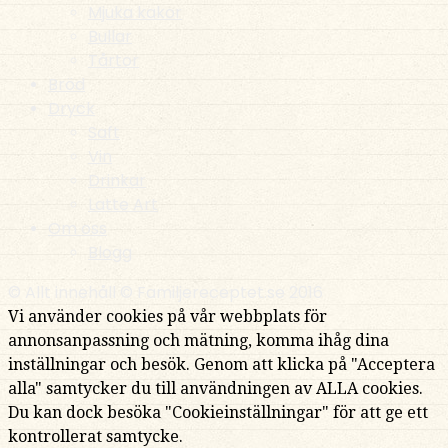
Mjuka kakor
Bullar
Tårtor
Bröd
Dryck
Saft
Vin
Drinkar
Latte Art
Om oss
Blogg
© Allt innehåll © Familjereceptet.se 2016
Vi använder cookies på vår webbplats för
annonsanpassning och mätning, komma ihåg dina
inställningar och besök. Genom att klicka på "Acceptera
alla" samtycker du till användningen av ALLA cookies.
Du kan dock besöka "Cookieinställningar" för att ge ett
kontrollerat samtycke.