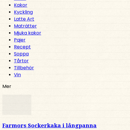
Kakor
Kyckling
Latte Art
Maträtter
Mjuka kakor
Pajer
Recept
Soppa
Tårtor
Tillbehör
Vin
Mer
Farmors Sockerkaka i långpanna