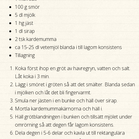
100 g smör
5 dl mjölk
1 hg jäst
1 dl sirap
2 tsk kardemumma
ca 15-25 dl vetemjöl blanda i till lagom konsistens
Tillagning
Koka först ihop en gröt av havregryn, vatten och salt.
Låt koka i 3 min.
Lägg i smöret i gröten så att det smälter. Blanda sedan
i mjölken och låt det bli fingervarmt.
Smula ner jästen i en bunke och häll över sirap.
Mortla kardemummakärnorna och häll i.
Häll grötblandningen i bunken och tillsätt mjölet under
omrörning så att degen får lagom konsistens.
Dela degen i 5-6 delar och kavla ut till rektangulära