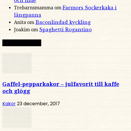
och lime
Farmors Sockerkaka i
Trebarnsmamma
om
långpanna
Baconlindad kyckling
Anita
om
Spaghetti Rogantino
Joakim
om
Slumpat recept
Gaffel-pepparkakor – julfavorit till kaffe
och glögg
Kakor
23 december, 2017