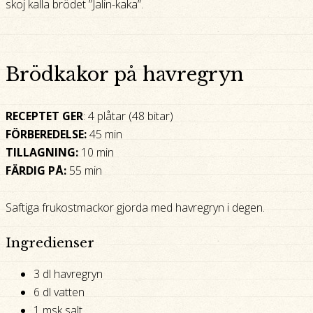
skoj kalla brödet ”Jalin-kaka”.
Brödkakor på havregryn
RECEPTET GER
: 4 plåtar (48 bitar)
FÖRBEREDELSE:
45 min
TILLAGNING:
10 min
FÄRDIG PÅ:
55 min
Saftiga frukostmackor gjorda med havregryn i degen.
Ingredienser
3 dl havregryn
6 dl vatten
1 msk salt