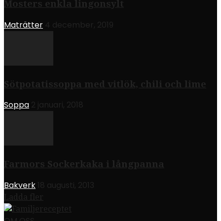
Mosters enkla lingonsylt
Maträtter
4 december, 2019
Sötpotatissoppa med vitlök, chili och lime
Soppa
2 januari, 2018
Farmors Sockerkaka i långpanna
Bakverk
18 augusti, 2013
Ladda fler
OM OSS