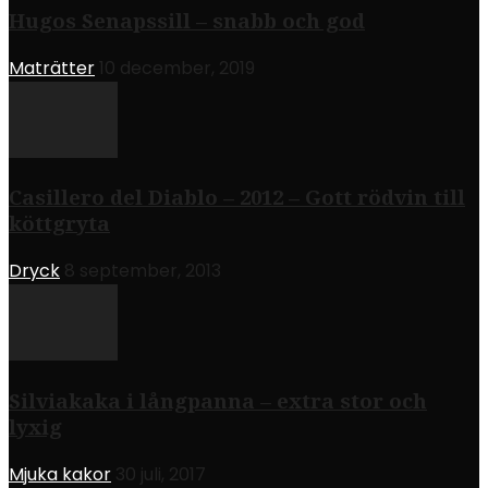
Hugos Senapssill – snabb och god
Maträtter
10 december, 2019
Casillero del Diablo – 2012 – Gott rödvin till
köttgryta
Dryck
8 september, 2013
Silviakaka i långpanna – extra stor och
lyxig
Mjuka kakor
30 juli, 2017