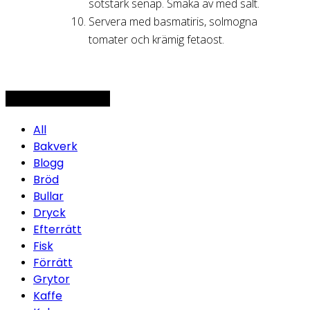
sötstark senap. Smaka av med salt.
Servera med basmatiris, solmogna
tomater och krämig fetaost.
Topp 5 - Mest läst
All
Bakverk
Blogg
Bröd
Bullar
Dryck
Efterrätt
Fisk
Förrätt
Grytor
Kaffe