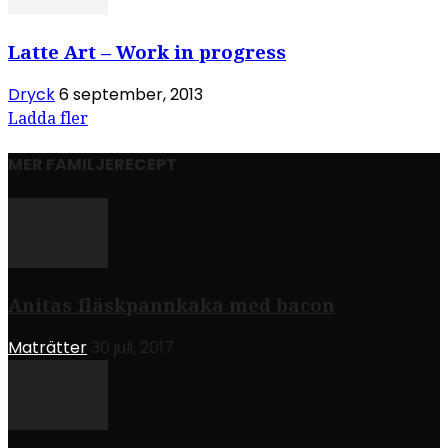
Latte Art – Work in progress
Dryck
6 september, 2013
Ladda fler
MER FAMILJERECEPT
Anitas fläskpannkaka med bacon
Maträtter
30 juli, 2017