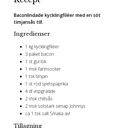
Baconlindade kycklingfiléer med en söt
timjansås till.
Ingredienser
1 kg kycklingfliéer
3 paket bacon
1 st gul lök
1 msk farinsocker
1 tsk timjan
1 st röd spetspaprika
4 dl vispgrädde
2 msk chilisås
2 msk sötstark senap Johnnys
ca 1 tsk salt Smaka av!
Tillagning