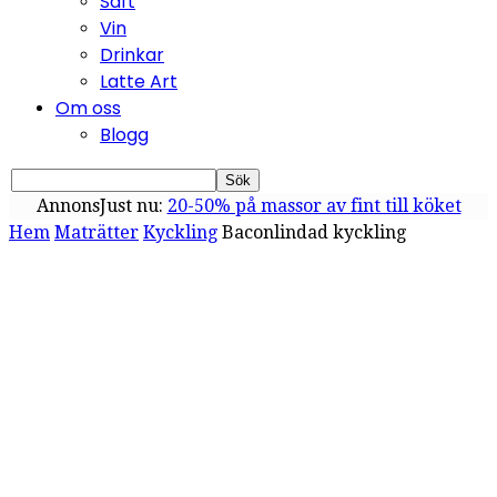
Saft
Vin
Drinkar
Latte Art
Om oss
Blogg
Annons
Just nu:
20-50% på massor av fint till köket
Hem
Maträtter
Kyckling
Baconlindad kyckling