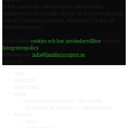
Vi har samlat alla våra favoriter och omtyckta
familjerecept på ett ställe. Recept med en liten historia
bakom. Välkommen att söka, bland det vi tycker, är
våra bästa recept!
Vi använder
cookies och har användarvillkor
samt en
Integritetspolicy
.
Kontakta oss:
info@familjereceptet.se
FÖLJ OSS
Hem
Maträtter
Efterrätter
Kaffe
Rosta kaffe själv i ugn – Gör så här
Så här gör du Latte Art – Video tutorial
Bakverk
Kakor
Mjuka kakor