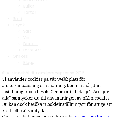
Bullar
Tårtor
Bröd
Dryck
Saft
Vin
Drinkar
Latte Art
Om oss
Blogg
© Allt innehåll © Familjereceptet.se 2016
Vi använder cookies på vår webbplats för
annonsanpassning och mätning, komma ihåg dina
inställningar och besök. Genom att klicka på "Acceptera
alla" samtycker du till användningen av ALLA cookies.
Du kan dock besöka "Cookieinställningar" för att ge ett
kontrollerat samtycke.
Cookie inställningar
Acceptera alla
Läs mer om hur vi