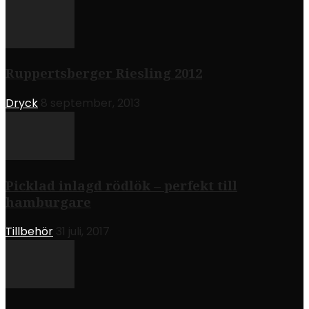
Ruppertsberger Riesling 2012
Dryck
8 september, 2013
Picklad inlagd rödlök – perfekt till
hamburgare
Tillbehör
31 juli, 2017