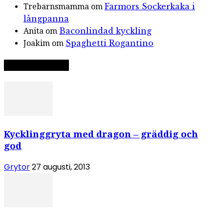
Farmors Sockerkaka i
Trebarnsmamma
om
långpanna
Baconlindad kyckling
Anita
om
Spaghetti Rogantino
Joakim
om
Slumpat recept
Kycklinggryta med dragon – gräddig och
god
Grytor
27 augusti, 2013