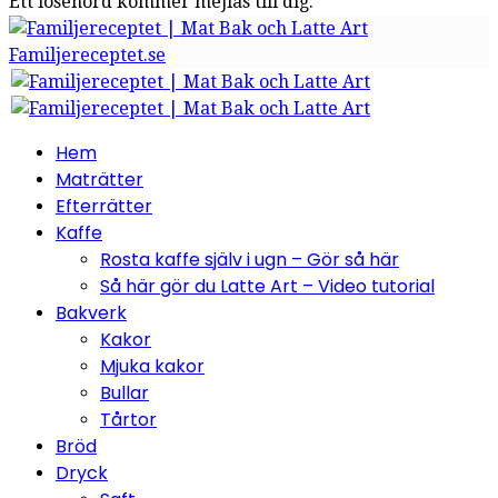
Ett lösenord kommer mejlas till dig.
Familjereceptet.se
Hem
Maträtter
Efterrätter
Kaffe
Rosta kaffe själv i ugn – Gör så här
Så här gör du Latte Art – Video tutorial
Bakverk
Kakor
Mjuka kakor
Bullar
Tårtor
Bröd
Dryck