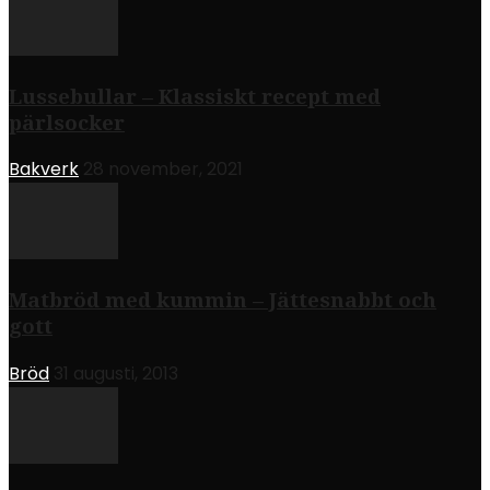
Lussebullar – Klassiskt recept med
pärlsocker
Bakverk
28 november, 2021
Matbröd med kummin – Jättesnabbt och
gott
Bröd
31 augusti, 2013