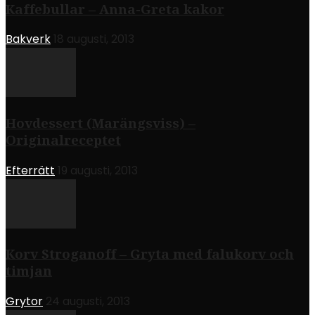
Kaffebullar – Anna-Greta kakor
Bakverk
18 augusti, 2013
Hovdessert (Marängsviss) –
Originalreceptet
Efterrätt
19 augusti, 2013
Korv Stroganoff – Gryta med falukorv och
timjan
Grytor
24 augusti, 2013