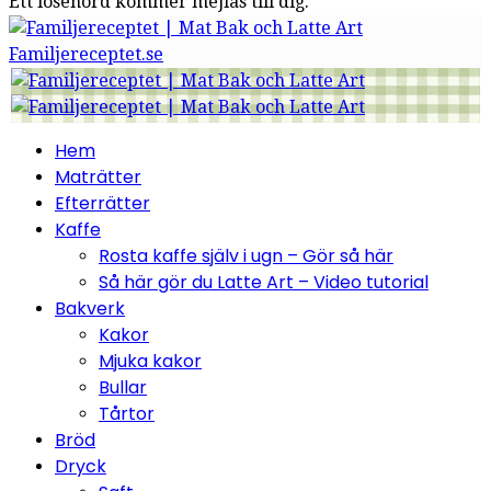
Ett lösenord kommer mejlas till dig.
Familjereceptet.se
Hem
Maträtter
Efterrätter
Kaffe
Rosta kaffe själv i ugn – Gör så här
Så här gör du Latte Art – Video tutorial
Bakverk
Kakor
Mjuka kakor
Bullar
Tårtor
Bröd
Dryck