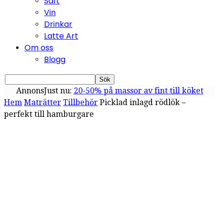
Saft
Vin
Drinkar
Latte Art
Om oss
Blogg
Annons
Just nu:
20-50% på massor av fint till köket
Hem
Maträtter
Tillbehör
Picklad inlagd rödlök –
perfekt till hamburgare