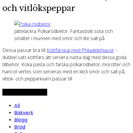
och vitlökspeppar
Jätteläckra Polkarödbetor. Fantastiskt söta och
smälter i munnen med smör och lite salt på.
Dessa passar bra till
Köttfärspaj med Philadelphiaost
–
dubbel sats köttfärs att servera nästa dag med dessa goda
tillbehör. Koka pasta och färska polkarödbetor, morötter och
haricot vertes som serveras med en klick smör och salt på,
vitlök- och pepparkvarn passar till.
Topp 5 - Mest läst
All
Bakverk
Blogg
Bröd