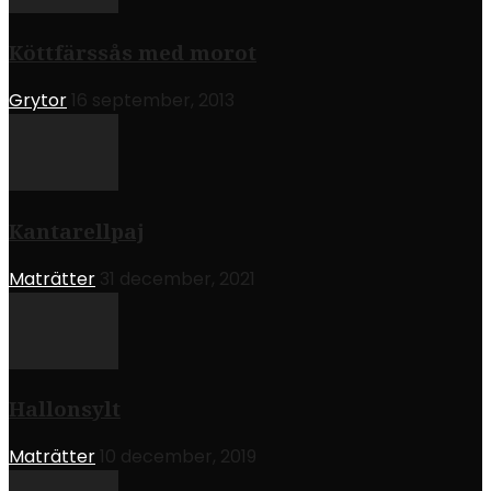
Köttfärssås med morot
Grytor
16 september, 2013
Kantarellpaj
Maträtter
31 december, 2021
Hallonsylt
Maträtter
10 december, 2019