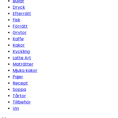
Bullar
Dryck
Efterrätt
Fisk
Förrätt
Grytor
Kaffe
Kakor
Kyckling
Latte Art
Maträtter
Mjuka kakor
Pajer
Recept
Soppa
Tårtor
Tillbehör
Vin