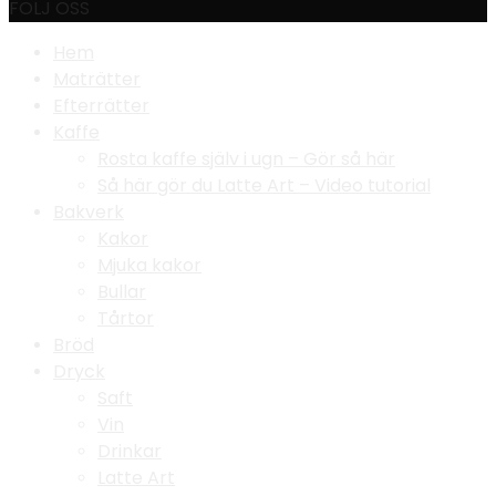
FÖLJ OSS
Hem
Maträtter
Efterrätter
Kaffe
Rosta kaffe själv i ugn – Gör så här
Så här gör du Latte Art – Video tutorial
Bakverk
Kakor
Mjuka kakor
Bullar
Tårtor
Bröd
Dryck
Saft
Vin
Drinkar
Latte Art