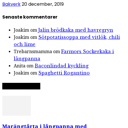
Bakverk
20 december, 2019
Senaste kommentarer
Jalin brödkaka med havregryn
Joakim
om
Sötpotatissoppa med vitlök, chili
Joakim
om
och lime
Farmors Sockerkaka i
Trebarnsmamma
om
långpanna
Baconlindad kyckling
Anita
om
Spaghetti Rogantino
Joakim
om
Slumpat recept
Marängtårta i långpanna med