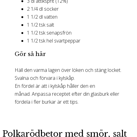
3 dl ättiksprit (12%)
2 1/4 dl socker
1 1/2 dl vatten
1 1/2 tsk salt
1 1/2 tsk senapsfrön
1 1/2 tsk hel svartpeppar
Gör så här
Häll den varma lagen över löken och stäng locket.
Svalna och förvara i kylskåp.
En fördel är att i kylskåp håller den en
månad. Anpassa receptet efter din glasburk eller
fördela i fler burkar är ett tips.
Polkarödbetor med smör, salt