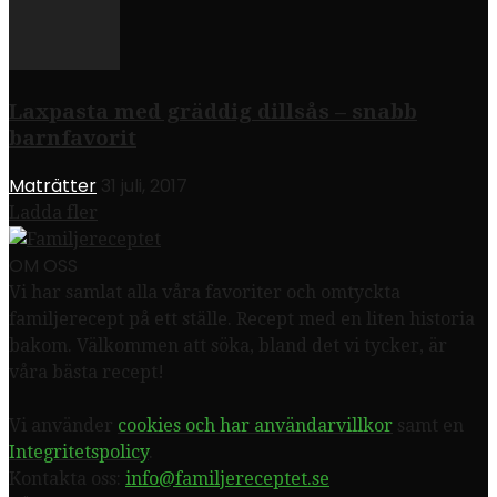
Laxpasta med gräddig dillsås – snabb
barnfavorit
Maträtter
31 juli, 2017
Ladda fler
OM OSS
Vi har samlat alla våra favoriter och omtyckta
familjerecept på ett ställe. Recept med en liten historia
bakom. Välkommen att söka, bland det vi tycker, är
våra bästa recept!
Vi använder
cookies och har användarvillkor
samt en
Integritetspolicy
.
Kontakta oss:
info@familjereceptet.se